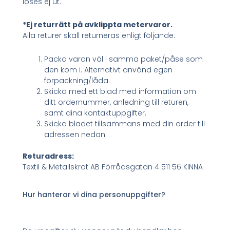
löses ej ut.
*Ej returrätt på avklippta metervaror.
Alla returer skall returneras enligt följande:
Packa varan väl i samma paket/påse som
den kom i. Alternativt använd egen
förpackning/låda.
Skicka med ett blad med information om
ditt ordernummer, anledning till returen,
samt dina kontaktuppgifter.
Skicka bladet tillsammans med din order till
adressen nedan
Returadress:
Textil & Metallskrot AB Förrådsgatan 4 511 56 KINNA
Hur hanterar vi dina personuppgifter?