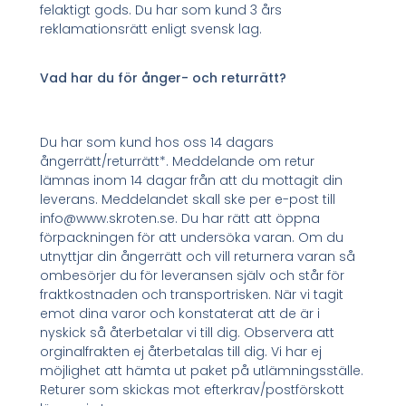
felaktigt gods. Du har som kund 3 års
reklamationsrätt enligt svensk lag.
Vad har du för ånger- och returrätt?
Du har som kund hos oss 14 dagars
ångerrätt/returrätt*. Meddelande om retur
lämnas inom 14 dagar från att du mottagit din
leverans. Meddelandet skall ske per e-post till
info@www.skroten.se. Du har rätt att öppna
förpackningen för att undersöka varan. Om du
utnyttjar din ångerrätt och vill returnera varan så
ombesörjer du för leveransen själv och står för
fraktkostnaden och transportrisken. När vi tagit
emot dina varor och konstaterat att de är i
nyskick så återbetalar vi till dig. Observera att
orginalfrakten ej återbetalas till dig. Vi har ej
möjlighet att hämta ut paket på utlämningsställe.
Returer som skickas mot efterkrav/postförskott