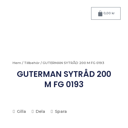
Hoppa
till
Varukorg
0,00
kr
innehåll
Hem
/
Tillbehör
/ GUTERMAN SYTRÅD 200 M FG 0193
GUTERMAN SYTRÅD 200
M FG 0193
Gilla
Dela
Spara