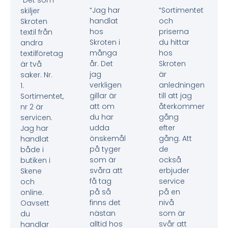
“Jag har
“Sortimentet
skiljer
handlat
och
Skroten
hos
priserna
textil från
Skroten i
du hittar
andra
många
hos
textilföretag
år. Det
Skroten
är två
jag
är
saker. Nr.
verkligen
anledningen
1.
gillar är
till att jag
Sortimentet,
att om
återkommer
nr 2 är
du har
gång
servicen.
udda
efter
Jag har
önskemål
gång. Att
handlat
på tyger
de
både i
som är
också
butiken i
svåra att
erbjuder
Skene
få tag
service
och
på så
på en
online.
finns det
nivå
Oavsett
nästan
som är
du
alltid hos
svår att
handlar