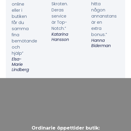
Skroten.
hitta
online
Deras
någon
eller i
service
annanstans
butiken
är Top-
är en
får du
Notch.”
extra
samma
Katarina
bonus.”
fina
Hansson
Hanna
bemötande
Biderman
och
hjälp”
Elsa-
Marie
Lindberg
Ordinarie öppettider butik: