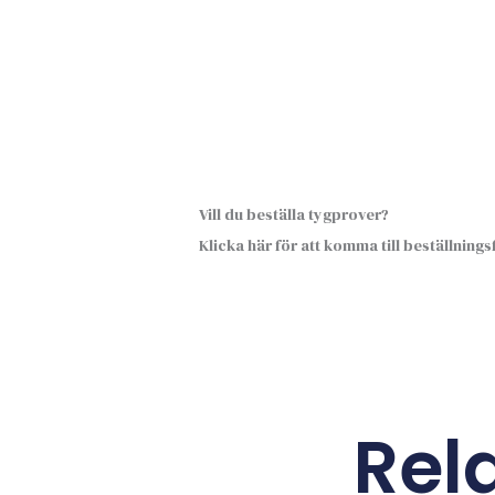
Vill du beställa tygprover?
Klicka här för att komma till beställning
Rel