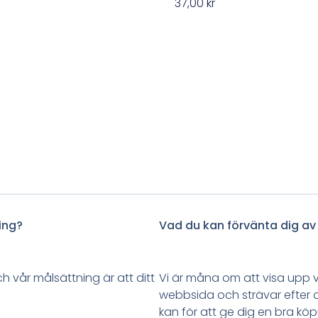
r
37,00
kr
ning?
Vad du kan förvänta dig av
r målsättning är att ditt
Vi är måna om att visa upp v
webbsida och strävar efter a
kan för att ge dig en bra köp