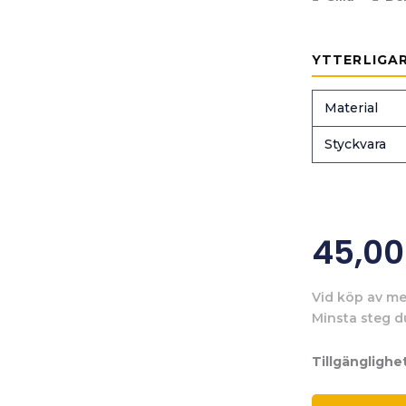
YTTERLIGA
Material
Styckvara
45,0
Vid köp av me
Minsta steg d
Tillgänglighet