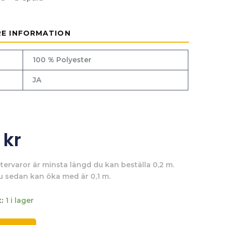
RE INFORMATION
100 % Polyester
JA
0
kr
tervaror är minsta längd du kan beställa 0,2 m.
u sedan kan öka med är 0,1 m.
:
1 i lager