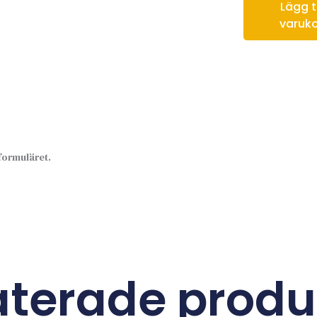
Lägg til
varuk
sformuläret.
aterade produ