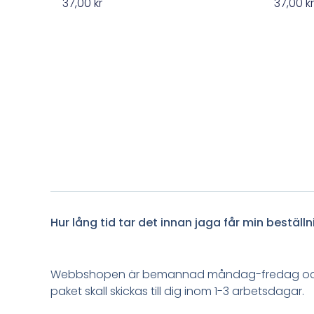
37,00
kr
37,00
k
Hur lång tid tar det innan jaga får min beställ
Webbshopen är bemannad måndag-fredag och vå
paket skall skickas till dig inom 1-3 arbetsdagar.