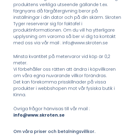
produktens verkliga utseende gällande t.ex.
färgnyans då färgåtergivning beror på
inställningar i din dator och på din skärm. Skroten
Tyger reserverar sig för faktafel i
produktinformationen. Om du vill ha ytterligare
upplysning om varorna så ber vi dig ta kontakt
med oss via vår mail : info@www.skroten.se
Minsta kvantitet på metervaror vid köp är 0,2
meter.
Vi förbehåller oss rätten att ändra i köpvillkoren
om våra egna nuvarande villkor förändras.
Det kan förekomma prisskillnader på vissa
produkter i webbshopen mot vår fysiska butik i
Kinna.
Övriga frågor hänvisas till vår mail :
info@www.skroten.se
Om våra priser och betalningsvillkor.