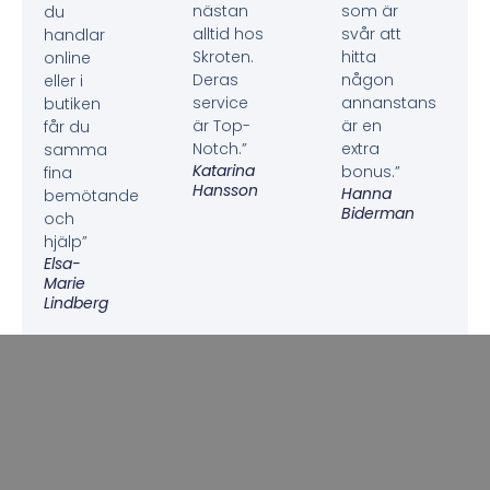
nästan
som är
du
alltid hos
svår att
handlar
Skroten.
hitta
online
Deras
någon
eller i
service
annanstans
butiken
är Top-
är en
får du
Notch.”
extra
samma
Katarina
bonus.”
fina
Hansson
Hanna
bemötande
Biderman
och
hjälp”
Elsa-
Marie
Lindberg