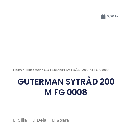
Hoppa
till
Varukorg
innehåll
0,00
kr
Hem
/
Tillbehör
/ GUTERMAN SYTRÅD 200 M FG 0008
GUTERMAN SYTRÅD 200
M FG 0008
Gilla
Dela
Spara