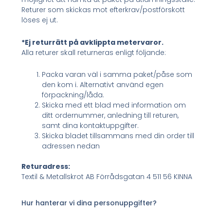
Returer som skickas mot efterkrav/postförskott
löses ej ut.
*Ej returrätt på avklippta metervaror.
Alla returer skall returneras enligt följande:
Packa varan väl i samma paket/påse som
den kom i. Alternativt använd egen
förpackning/låda.
Skicka med ett blad med information om
ditt ordernummer, anledning till returen,
samt dina kontaktuppgifter.
Skicka bladet tillsammans med din order till
adressen nedan
Returadress:
Textil & Metallskrot AB Förrådsgatan 4 511 56 KINNA
Hur hanterar vi dina personuppgifter?