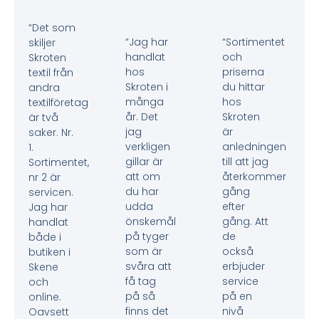
“Det som
“Jag har
“Sortimentet
skiljer
handlat
och
Skroten
hos
priserna
textil från
Skroten i
du hittar
andra
många
hos
textilföretag
år. Det
Skroten
är två
jag
är
saker. Nr.
verkligen
anledningen
1.
gillar är
till att jag
Sortimentet,
att om
återkommer
nr 2 är
du har
gång
servicen.
udda
efter
Jag har
önskemål
gång. Att
handlat
på tyger
de
både i
som är
också
butiken i
svåra att
erbjuder
Skene
få tag
service
och
på så
på en
online.
finns det
nivå
Oavsett