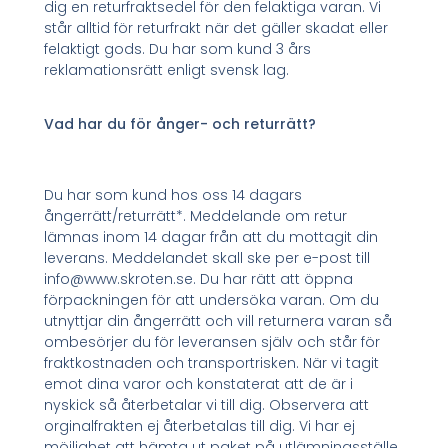
dig en returfraktsedel för den felaktiga varan. Vi
står alltid för returfrakt när det gäller skadat eller
felaktigt gods. Du har som kund 3 års
reklamationsrätt enligt svensk lag.
Vad har du för ånger- och returrätt?
Du har som kund hos oss 14 dagars
ångerrätt/returrätt*. Meddelande om retur
lämnas inom 14 dagar från att du mottagit din
leverans. Meddelandet skall ske per e-post till
info@www.skroten.se. Du har rätt att öppna
förpackningen för att undersöka varan. Om du
utnyttjar din ångerrätt och vill returnera varan så
ombesörjer du för leveransen själv och står för
fraktkostnaden och transportrisken. När vi tagit
emot dina varor och konstaterat att de är i
nyskick så återbetalar vi till dig. Observera att
orginalfrakten ej återbetalas till dig. Vi har ej
möjlighet att hämta ut paket på utlämningsställe.