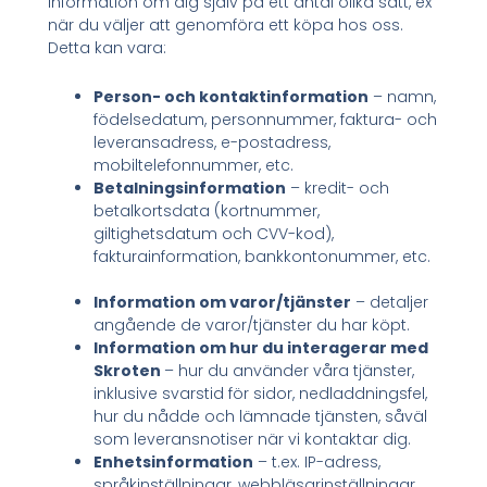
information om dig själv på ett antal olika sätt, ex
när du väljer att genomföra ett köpa hos oss.
Detta kan vara:
Person- och kontaktinformation
– namn,
födelsedatum, personnummer, faktura- och
leveransadress, e-postadress,
mobiltelefonnummer, etc.
Betalningsinformation
– kredit- och
betalkortsdata (kortnummer,
giltighetsdatum och CVV-kod),
fakturainformation, bankkontonummer, etc.
Information om varor/tjänster
– detaljer
angående de varor/tjänster du har köpt.
Information om hur du interagerar med
Skroten
– hur du använder våra tjänster,
inklusive svarstid för sidor, nedladdningsfel,
hur du nådde och lämnade tjänsten, såväl
som leveransnotiser när vi kontaktar dig.
Enhetsinformation
– t.ex. IP-adress,
språkinställningar, webbläsarinställningar,