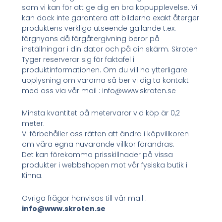
som vi kan för att ge dig en bra köpupplevelse. Vi
kan dock inte garantera att bilderna exakt återger
produktens verkliga utseende gällande t.ex.
färgnyans då färgåtergivning beror på
inställningar i din dator och på din skärm. Skroten
Tyger reserverar sig för faktafel i
produktinformationen. Om du vill ha ytterligare
upplysning om varorna så ber vi dig ta kontakt
med oss via vår mail : info@www.skroten.se
Minsta kvantitet på metervaror vid köp är 0,2
meter.
Vi förbehåller oss rätten att ändra i köpvillkoren
om våra egna nuvarande villkor förändras.
Det kan förekomma prisskillnader på vissa
produkter i webbshopen mot vår fysiska butik i
Kinna.
Övriga frågor hänvisas till vår mail :
info@www.skroten.se