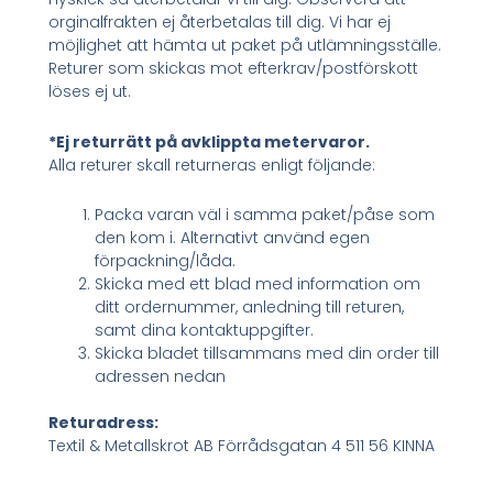
orginalfrakten ej återbetalas till dig. Vi har ej
möjlighet att hämta ut paket på utlämningsställe.
Returer som skickas mot efterkrav/postförskott
löses ej ut.
*Ej returrätt på avklippta metervaror.
Alla returer skall returneras enligt följande:
Packa varan väl i samma paket/påse som
den kom i. Alternativt använd egen
förpackning/låda.
Skicka med ett blad med information om
ditt ordernummer, anledning till returen,
samt dina kontaktuppgifter.
Skicka bladet tillsammans med din order till
adressen nedan
Returadress:
Textil & Metallskrot AB Förrådsgatan 4 511 56 KINNA