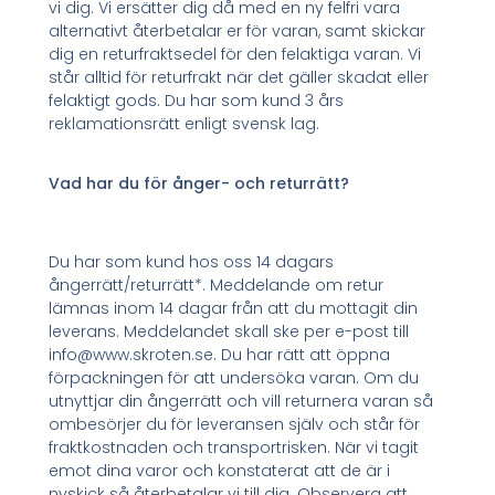
vi dig. Vi ersätter dig då med en ny felfri vara
alternativt återbetalar er för varan, samt skickar
dig en returfraktsedel för den felaktiga varan. Vi
står alltid för returfrakt när det gäller skadat eller
felaktigt gods. Du har som kund 3 års
reklamationsrätt enligt svensk lag.
Vad har du för ånger- och returrätt?
Du har som kund hos oss 14 dagars
ångerrätt/returrätt*. Meddelande om retur
lämnas inom 14 dagar från att du mottagit din
leverans. Meddelandet skall ske per e-post till
info@www.skroten.se. Du har rätt att öppna
förpackningen för att undersöka varan. Om du
utnyttjar din ångerrätt och vill returnera varan så
ombesörjer du för leveransen själv och står för
fraktkostnaden och transportrisken. När vi tagit
emot dina varor och konstaterat att de är i
nyskick så återbetalar vi till dig. Observera att