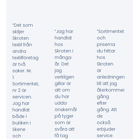
“Det som
“Jag har
“Sortimentet
skiljer
handlat
och
Skroten
hos
priserna
textil från
Skroten i
du hittar
andra
många
hos
textilföretag
år. Det
Skroten
är två
jag
är
saker. Nr.
verkligen
anledningen
1.
gillar är
till att jag
Sortimentet,
att om
återkommer
nr 2 är
du har
gång
servicen.
udda
efter
Jag har
önskemål
gång. Att
handlat
på tyger
de
både i
som är
också
butiken i
svåra att
erbjuder
Skene
få tag
service
och