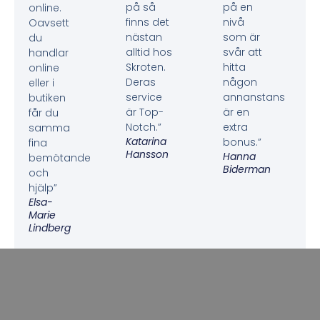
på så
på en
online.
finns det
nivå
Oavsett
nästan
som är
du
alltid hos
svår att
handlar
Skroten.
hitta
online
Deras
någon
eller i
service
annanstans
butiken
är Top-
är en
får du
Notch.”
extra
samma
Katarina
bonus.”
fina
Hansson
Hanna
bemötande
Biderman
och
hjälp”
Elsa-
Marie
Lindberg