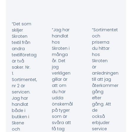
“Det som
“Jag har
“Sortimentet
skiljer
handlat
och
Skroten
hos
priserna
textil från
Skroten i
du hittar
andra
många
hos
textilföretag
år. Det
Skroten
är två
jag
är
saker. Nr.
verkligen
anledningen
1.
gillar är
till att jag
Sortimentet,
att om
återkommer
nr 2 är
du har
gång
servicen.
udda
efter
Jag har
önskemål
gång. Att
handlat
på tyger
de
både i
som är
också
butiken i
svåra att
erbjuder
Skene
få tag
service
och