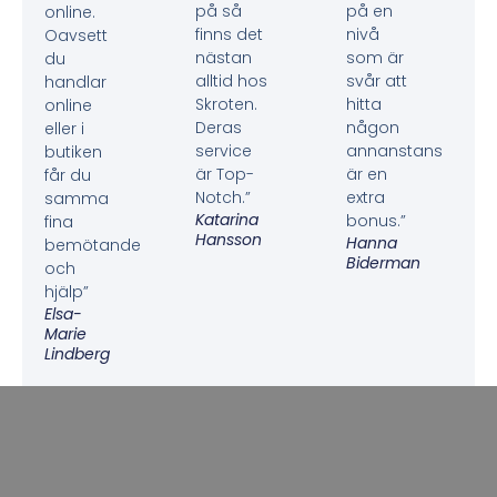
på så
på en
online.
finns det
nivå
Oavsett
nästan
som är
du
alltid hos
svår att
handlar
Skroten.
hitta
online
Deras
någon
eller i
service
annanstans
butiken
är Top-
är en
får du
Notch.”
extra
samma
Katarina
bonus.”
fina
Hansson
Hanna
bemötande
Biderman
och
hjälp”
Elsa-
Marie
Lindberg