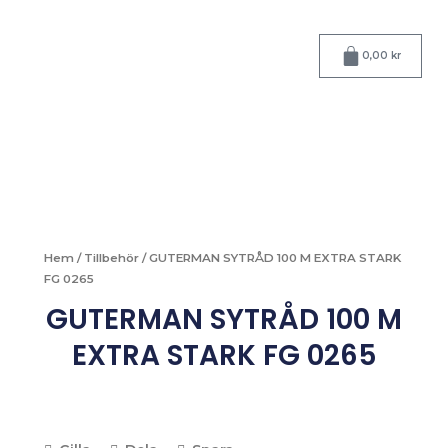
Hoppa
till
Varukorg
innehåll
0,00
kr
Hem
/
Tillbehör
/ GUTERMAN SYTRÅD 100 M EXTRA STARK
FG 0265
GUTERMAN SYTRÅD 100 M
EXTRA STARK FG 0265