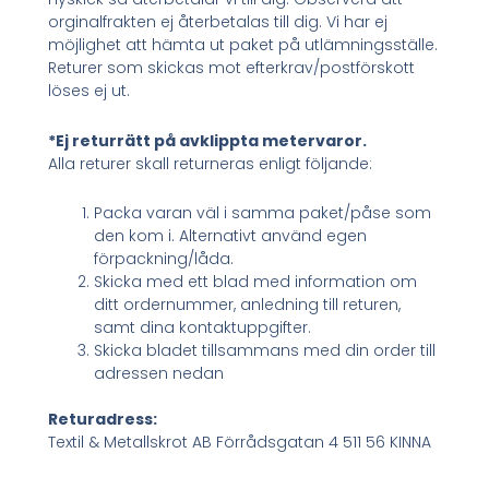
orginalfrakten ej återbetalas till dig. Vi har ej
möjlighet att hämta ut paket på utlämningsställe.
Returer som skickas mot efterkrav/postförskott
löses ej ut.
*Ej returrätt på avklippta metervaror.
Alla returer skall returneras enligt följande:
Packa varan väl i samma paket/påse som
den kom i. Alternativt använd egen
förpackning/låda.
Skicka med ett blad med information om
ditt ordernummer, anledning till returen,
samt dina kontaktuppgifter.
Skicka bladet tillsammans med din order till
adressen nedan
Returadress:
Textil & Metallskrot AB Förrådsgatan 4 511 56 KINNA