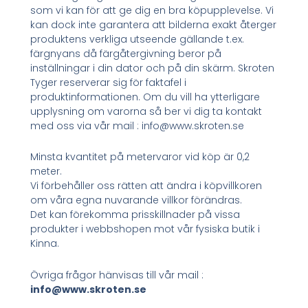
som vi kan för att ge dig en bra köpupplevelse. Vi
kan dock inte garantera att bilderna exakt återger
produktens verkliga utseende gällande t.ex.
färgnyans då färgåtergivning beror på
inställningar i din dator och på din skärm. Skroten
Tyger reserverar sig för faktafel i
produktinformationen. Om du vill ha ytterligare
upplysning om varorna så ber vi dig ta kontakt
med oss via vår mail : info@www.skroten.se
Minsta kvantitet på metervaror vid köp är 0,2
meter.
Vi förbehåller oss rätten att ändra i köpvillkoren
om våra egna nuvarande villkor förändras.
Det kan förekomma prisskillnader på vissa
produkter i webbshopen mot vår fysiska butik i
Kinna.
Övriga frågor hänvisas till vår mail :
info@www.skroten.se