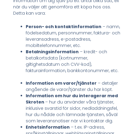
information om dig själv på ett antal olika sätt, ex
när du väljer att genomföra ett köpa hos oss.
Detta kan vara:
Person- och kontaktinformation
– namn,
födelsedatum, personnummer, faktura- och
leveransadress, e-postadress,
mobiltelefonnummer, etc.
Betalningsinformation
– kredit- och
betalkortsdata (kortnummer,
giltighetsdatum och CVV-kod),
fakturainformation, bankkontonummer, etc.
Information om varor/tjänster
– detaljer
angående de varor/tjänster du har köpt.
Information om hur du interagerar med
Skroten
– hur du använder våra tjänster,
inklusive svarstid för sidor, nedladdningsfel,
hur du nådde och lämnade tjänsten, såväl
som leveransnotiser när vi kontaktar dig.
Enhetsinformation
– t.ex. IP-adress,
språkinställningar, webbläsarinställningar,