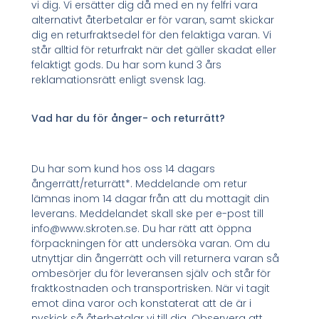
vi dig. Vi ersätter dig då med en ny felfri vara
alternativt återbetalar er för varan, samt skickar
dig en returfraktsedel för den felaktiga varan. Vi
står alltid för returfrakt när det gäller skadat eller
felaktigt gods. Du har som kund 3 års
reklamationsrätt enligt svensk lag.
Vad har du för ånger- och returrätt?
Du har som kund hos oss 14 dagars
ångerrätt/returrätt*. Meddelande om retur
lämnas inom 14 dagar från att du mottagit din
leverans. Meddelandet skall ske per e-post till
info@www.skroten.se. Du har rätt att öppna
förpackningen för att undersöka varan. Om du
utnyttjar din ångerrätt och vill returnera varan så
ombesörjer du för leveransen själv och står för
fraktkostnaden och transportrisken. När vi tagit
emot dina varor och konstaterat att de är i
nyskick så återbetalar vi till dig. Observera att