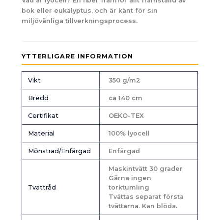
Vad är lyocell? En fiber framför allt framställd av
bok eller eukalyptus, och är känt för sin
miljövänliga tillverkningsprocess.
YTTERLIGARE INFORMATION
Vikt
350 g/m2
Bredd
ca 140 cm
Certifikat
OEKO-TEX
Material
100% lyocell
Mönstrad/Enfärgad
Enfärgad
Maskintvätt 30 grader
Gärna ingen
Tvättråd
torktumling
Tvättas separat första
tvättarna. Kan blöda.