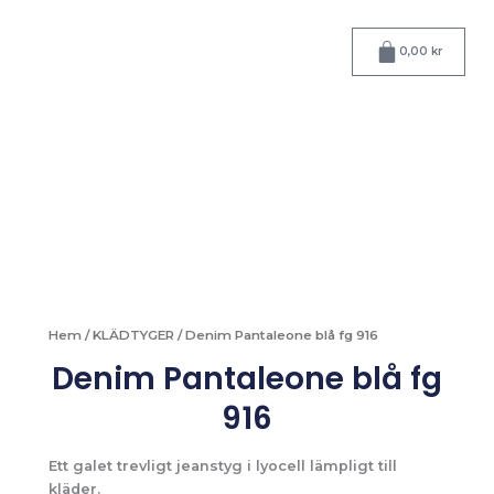
Hoppa
till
Varukorg
0,00
kr
innehåll
Hem
/
KLÄDTYGER
/ Denim Pantaleone blå fg 916
Denim Pantaleone blå fg
916
Ett galet trevligt jeanstyg i lyocell lämpligt till
kläder.