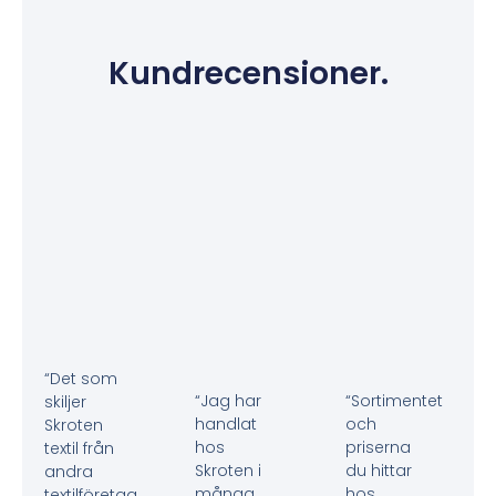
Kundrecensioner.
“Det som
“Jag har
“Sortimentet
skiljer
handlat
och
Skroten
hos
priserna
textil från
Skroten i
du hittar
andra
många
hos
textilföretag