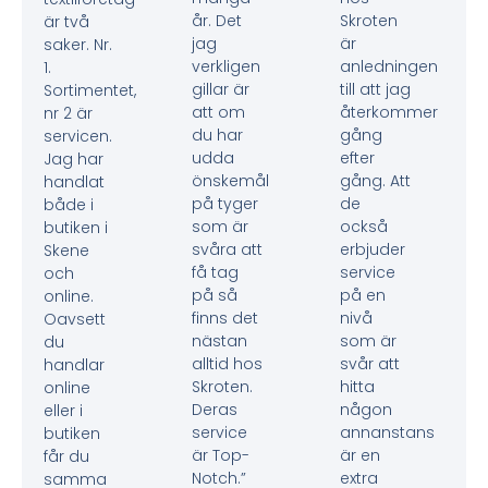
år. Det
Skroten
är två
jag
är
saker. Nr.
verkligen
anledningen
1.
gillar är
till att jag
Sortimentet,
att om
återkommer
nr 2 är
du har
gång
servicen.
udda
efter
Jag har
önskemål
gång. Att
handlat
på tyger
de
både i
som är
också
butiken i
svåra att
erbjuder
Skene
få tag
service
och
på så
på en
online.
finns det
nivå
Oavsett
nästan
som är
du
alltid hos
svår att
handlar
Skroten.
hitta
online
Deras
någon
eller i
service
annanstans
butiken
är Top-
är en
får du
Notch.”
extra
samma