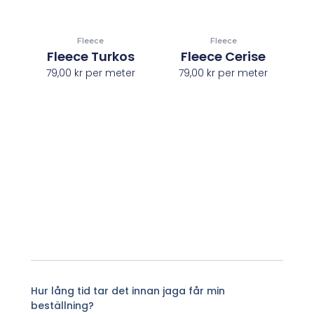
Fleece
Fleece
Fleece Turkos
Fleece Cerise
79,00
kr
per meter
79,00
kr
per meter
Hur lång tid tar det innan jaga får min
beställning?