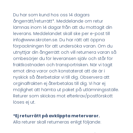
Du har som kund hos oss 14 dagars
ångerrätt/returrätt*. Meddelande om retur
lämnas inom 14 dagar från att du mottagit din
leverans. Meddelandet skall ske per e-post till
info@www.skroten.se. Du har rätt att öppna
förpackningen för att undersöka varan. Om du
utnyttjar din ångerrätt och vill returnera varan så
ombesörjer du för leveransen själv och står för
fraktkostnaden och transportrisken. När vi tagit
emot dina varor och konstaterat att de är i
nyskick så återbetalar vi till dig. Observera att
orginalfrakten ej återbetalas till dig. Vi har ej
möjlighet att hämta ut paket på utlämningsställe.
Returer som skickas mot efterkrav/postförskott
löses ej ut.
*Ej returrätt på avklippta metervaror.
Alla returer skall returneras enligt följande: