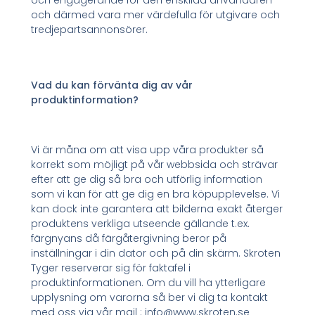
och engagerande för den enskilda användaren
och därmed vara mer värdefulla för utgivare och
tredjepartsannonsörer.
Vad du kan förvänta dig av vår
produktinformation?
Vi är måna om att visa upp våra produkter så
korrekt som möjligt på vår webbsida och strävar
efter att ge dig så bra och utförlig information
som vi kan för att ge dig en bra köpupplevelse. Vi
kan dock inte garantera att bilderna exakt återger
produktens verkliga utseende gällande t.ex.
färgnyans då färgåtergivning beror på
inställningar i din dator och på din skärm. Skroten
Tyger reserverar sig för faktafel i
produktinformationen. Om du vill ha ytterligare
upplysning om varorna så ber vi dig ta kontakt
med oss via vår mail : info@www.skroten.se