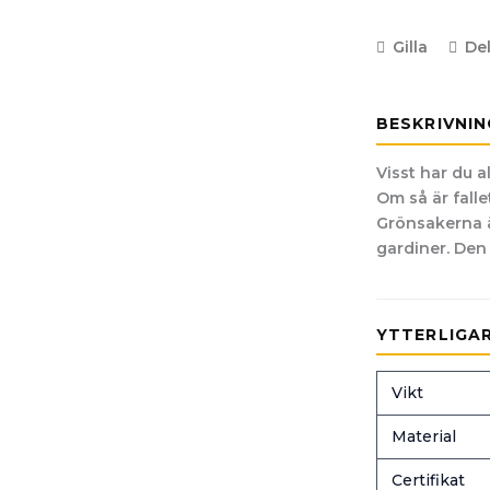
Gilla
De
BESKRIVNIN
Visst har du a
Om så är falle
Grönsakerna är
gardiner. Den h
YTTERLIGA
Vikt
Material
Certifikat