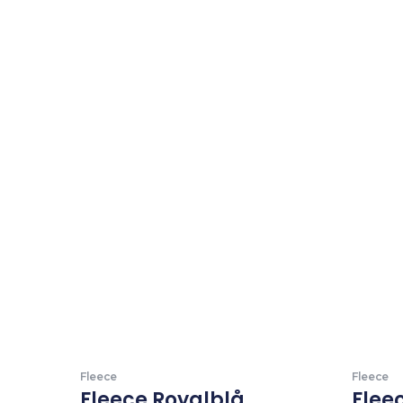
Fleece
Fleece
Fleece Royalblå
Flee