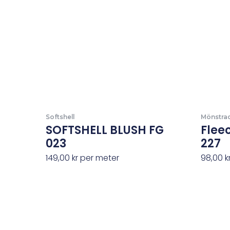
Softshell
Mönstra
SOFTSHELL BLUSH FG
Flee
023
227
149,00
kr
per meter
98,00
k