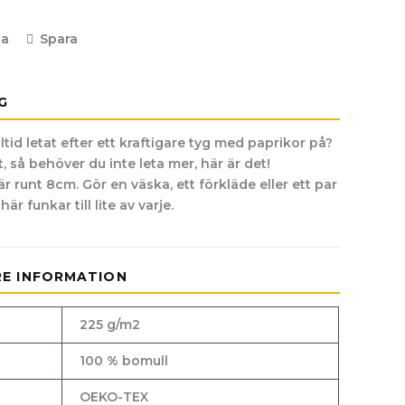
la
Spara
G
lltid letat efter ett kraftigare tyg med paprikor på?
t, så behöver du inte leta mer, här är det!
 runt 8cm. Gör en väska, ett förkläde eller ett par
är funkar till lite av varje.
RE INFORMATION
225 g/m2
100 % bomull
OEKO-TEX