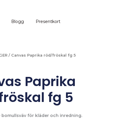
Blogg
Presentkort
GER
/ Canvas Paprika röd/fröskal fg 5
as Paprika
fröskal fg 5
e bomullsväv för kläder och inredning.