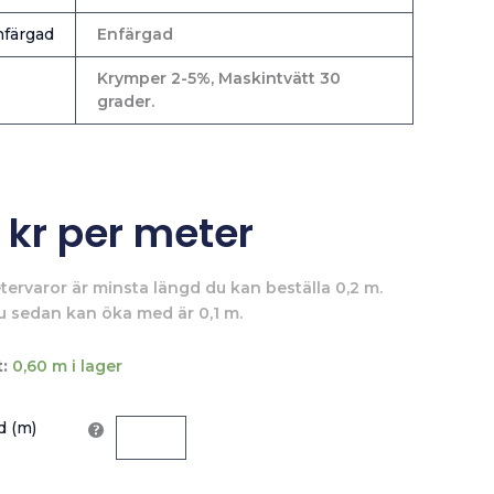
färgad
Enfärgad
Krymper 2-5%, Maskintvätt 30
grader.
0
kr
per meter
tervaror är minsta längd du kan beställa 0,2 m.
u sedan kan öka med är 0,1 m.
:
0,60 m i lager
 (m)