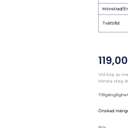
Mönstrad/En
Tvättråd
119,0
Vid köp av me
Minsta steg d
Tillgänglighet
Önskad mängd
Pris