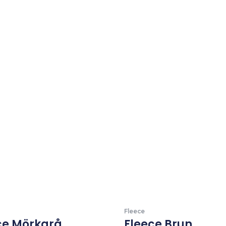
Fleece
ce Mörkgrå
Fleece Brun