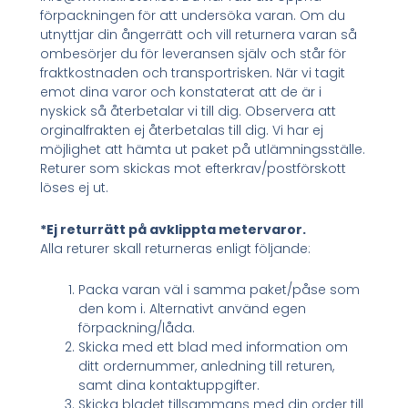
förpackningen för att undersöka varan. Om du
utnyttjar din ångerrätt och vill returnera varan så
ombesörjer du för leveransen själv och står för
fraktkostnaden och transportrisken. När vi tagit
emot dina varor och konstaterat att de är i
nyskick så återbetalar vi till dig. Observera att
orginalfrakten ej återbetalas till dig. Vi har ej
möjlighet att hämta ut paket på utlämningsställe.
Returer som skickas mot efterkrav/postförskott
löses ej ut.
*Ej returrätt på avklippta metervaror.
Alla returer skall returneras enligt följande:
Packa varan väl i samma paket/påse som
den kom i. Alternativt använd egen
förpackning/låda.
Skicka med ett blad med information om
ditt ordernummer, anledning till returen,
samt dina kontaktuppgifter.
Skicka bladet tillsammans med din order till