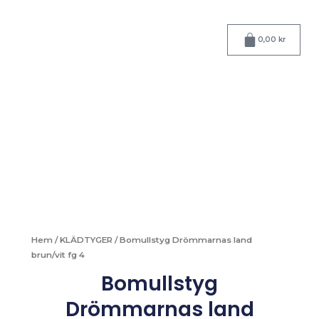
Hoppa
till
Varukorg
innehåll
0,00
kr
Hem
/
KLÄDTYGER
/ Bomullstyg Drömmarnas land
brun/vit fg 4
Bomullstyg
Drömmarnas land