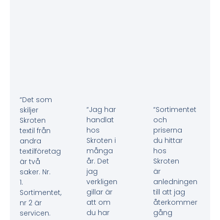
“Det som
“Jag har
“Sortimentet
skiljer
handlat
och
Skroten
hos
priserna
textil från
Skroten i
du hittar
andra
många
hos
textilföretag
år. Det
Skroten
är två
jag
är
saker. Nr.
verkligen
anledningen
1.
gillar är
till att jag
Sortimentet,
att om
återkommer
nr 2 är
du har
gång
servicen.