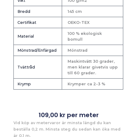
Vikt
100 g/m2
Bredd
145 cm
Certifikat
OEKO-TEX
100 % ekologisk
Material
bomull
Mönstrad/Enfärgad
Mönstrad
Maskintvätt 30 grader,
Tvättråd
men klarar givetvis upp
till 60 grader.
Krymp
Krymper ca 2-3 %
109,00
kr
per meter
Vid köp av metervaror är minsta längd du kan
beställa 0,2 m. Minsta steg du sedan kan öka med
är 0,1 m.