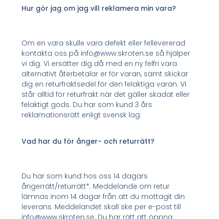
Hur gör jag om jag vill reklamera min vara?
Om en vara skulle vara defekt eller fellevererad
kontakta oss på info@www.skroten.se så hjälper
vi dig. Vi ersätter dig då med en ny felfri vara
alternativt återbetalar er för varan, samt skickar
dig en returfraktsedel för den felaktiga varan. Vi
står alltid för returfrakt när det gäller skadat eller
felaktigt gods. Du har som kund 3 års
reklamationsrätt enligt svensk lag.
Vad har du för ånger- och returrätt?
Du har som kund hos oss 14 dagars
ångerrätt/returrätt*. Meddelande om retur
lämnas inom 14 dagar från att du mottagit din
leverans. Meddelandet skall ske per e-post till
info@www.skroten.se. Du har rätt att öppna