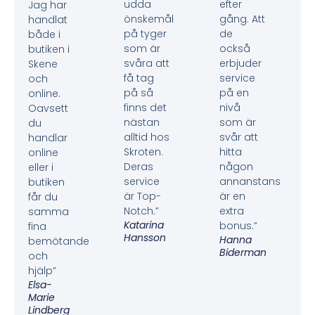
udda
efter
Jag har
önskemål
gång. Att
handlat
på tyger
de
både i
som är
också
butiken i
svåra att
erbjuder
Skene
få tag
service
och
på så
på en
online.
finns det
nivå
Oavsett
nästan
som är
du
alltid hos
svår att
handlar
Skroten.
hitta
online
Deras
någon
eller i
service
annanstans
butiken
är Top-
är en
får du
Notch.”
extra
samma
Katarina
bonus.”
fina
Hansson
Hanna
bemötande
Biderman
och
hjälp”
Elsa-
Marie
Lindberg