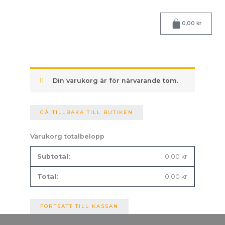
Hoppa
till
Varukorg
0,00
kr
innehåll
Din varukorg är för närvarande tom.
GÅ TILLBAKA TILL BUTIKEN
Varukorg totalbelopp
0,00
kr
0,00
kr
FORTSÄTT TILL KASSAN