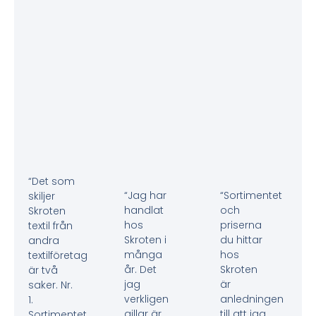
“Det som
“Jag har
“Sortimentet
skiljer
handlat
och
Skroten
hos
priserna
textil från
Skroten i
du hittar
andra
många
hos
textilföretag
år. Det
Skroten
är två
jag
är
saker. Nr.
verkligen
anledningen
1.
gillar är
till att jag
Sortimentet,