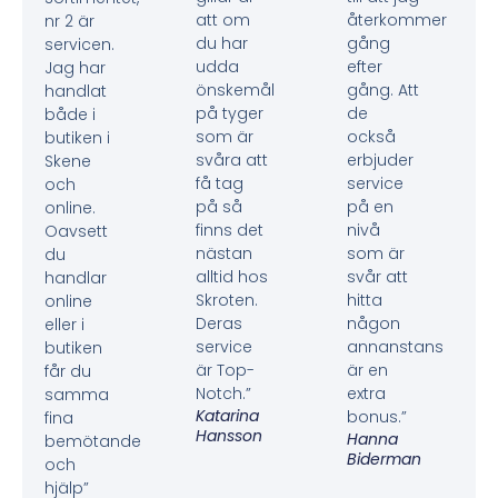
att om
återkommer
nr 2 är
du har
gång
servicen.
udda
efter
Jag har
önskemål
gång. Att
handlat
på tyger
de
både i
som är
också
butiken i
svåra att
erbjuder
Skene
få tag
service
och
på så
på en
online.
finns det
nivå
Oavsett
nästan
som är
du
alltid hos
svår att
handlar
Skroten.
hitta
online
Deras
någon
eller i
service
annanstans
butiken
är Top-
är en
får du
Notch.”
extra
samma
Katarina
bonus.”
fina
Hansson
Hanna
bemötande
Biderman
och
hjälp”