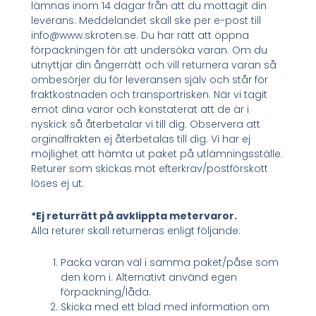
lämnas inom 14 dagar från att du mottagit din
leverans. Meddelandet skall ske per e-post till
info@www.skroten.se. Du har rätt att öppna
förpackningen för att undersöka varan. Om du
utnyttjar din ångerrätt och vill returnera varan så
ombesörjer du för leveransen själv och står för
fraktkostnaden och transportrisken. När vi tagit
emot dina varor och konstaterat att de är i
nyskick så återbetalar vi till dig. Observera att
orginalfrakten ej återbetalas till dig. Vi har ej
möjlighet att hämta ut paket på utlämningsställe.
Returer som skickas mot efterkrav/postförskott
löses ej ut.
*Ej returrätt på avklippta metervaror.
Alla returer skall returneras enligt följande:
Packa varan väl i samma paket/påse som
den kom i. Alternativt använd egen
förpackning/låda.
Skicka med ett blad med information om