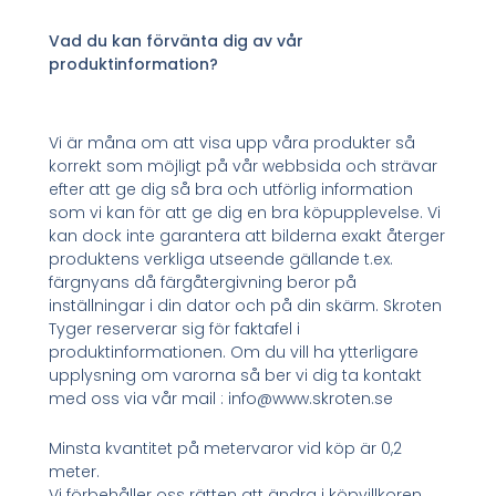
Vad du kan förvänta dig av vår
produktinformation?
Vi är måna om att visa upp våra produkter så
korrekt som möjligt på vår webbsida och strävar
efter att ge dig så bra och utförlig information
som vi kan för att ge dig en bra köpupplevelse. Vi
kan dock inte garantera att bilderna exakt återger
produktens verkliga utseende gällande t.ex.
färgnyans då färgåtergivning beror på
inställningar i din dator och på din skärm. Skroten
Tyger reserverar sig för faktafel i
produktinformationen. Om du vill ha ytterligare
upplysning om varorna så ber vi dig ta kontakt
med oss via vår mail : info@www.skroten.se
Minsta kvantitet på metervaror vid köp är 0,2
meter.
Vi förbehåller oss rätten att ändra i köpvillkoren